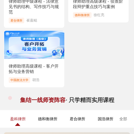
律师助理中级课程 - 法律意
律师助理高级课程 - 侦查阶
见书的结构、写作技巧与规
段辩护重点技巧与案例
范
徐红亮
德和衡律所
崔嘉鲲
君合律所
律师助理高级课程 - 客户开
拓与业务营销
胡浩
中国政法大学
集结一线师资阵容
· 只学精而实用课程
盈科律所
德和衡律所
君合律所
国浩律所
全部