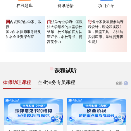
在线题库
资讯感悟
项目介绍
国
由
行
内资深的法学家、教
法学专业学府中国政
业专家及教授参与课
授
法大学颁发的加盖学校
程设计，理论和实践并
国内知名律师事务所及
钢印、校长印的官方认
重，涵盖工具、方法与
知名企业资深专家
证证书，名校背书，提
实训应用，系统提升职
高竞争力
业能力
课程试听
律师助理课程
企业法务专员课程
全部