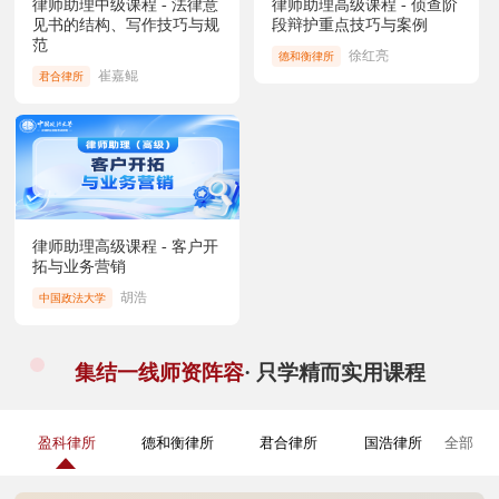
律师助理中级课程 - 法律意
律师助理高级课程 - 侦查阶
见书的结构、写作技巧与规
段辩护重点技巧与案例
范
徐红亮
德和衡律所
崔嘉鲲
君合律所
律师助理高级课程 - 客户开
拓与业务营销
胡浩
中国政法大学
集结一线师资阵容
· 只学精而实用课程
盈科律所
德和衡律所
君合律所
国浩律所
全部