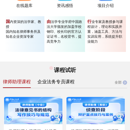
在线题库
资讯感悟
项目介绍
国
由
行
内资深的法学家、教
法学专业学府中国政
业专家及教授参与课
授
法大学颁发的加盖学校
程设计，理论和实践并
国内知名律师事务所及
钢印、校长印的官方认
重，涵盖工具、方法与
知名企业资深专家
证证书，名校背书，提
实训应用，系统提升职
高竞争力
业能力
课程试听
律师助理课程
企业法务专员课程
全部