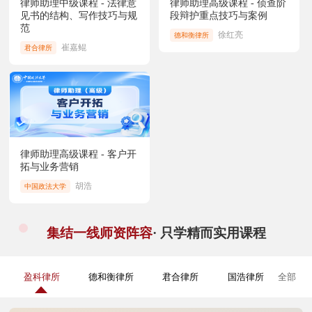
律师助理中级课程 - 法律意
律师助理高级课程 - 侦查阶
见书的结构、写作技巧与规
段辩护重点技巧与案例
范
徐红亮
德和衡律所
崔嘉鲲
君合律所
律师助理高级课程 - 客户开
拓与业务营销
胡浩
中国政法大学
集结一线师资阵容
· 只学精而实用课程
盈科律所
德和衡律所
君合律所
国浩律所
全部