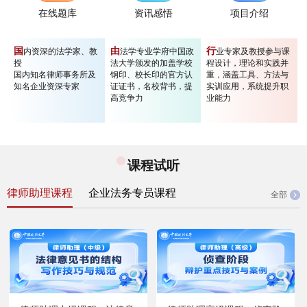
在线题库
资讯感悟
项目介绍
国
由
行
内资深的法学家、教
法学专业学府中国政
业专家及教授参与课
授
法大学颁发的加盖学校
程设计，理论和实践并
国内知名律师事务所及
钢印、校长印的官方认
重，涵盖工具、方法与
知名企业资深专家
证证书，名校背书，提
实训应用，系统提升职
高竞争力
业能力
课程试听
律师助理课程
企业法务专员课程
全部