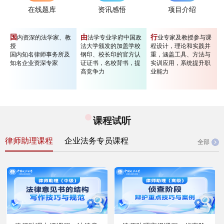
在线题库
资讯感悟
项目介绍
国
由
行
内资深的法学家、教
法学专业学府中国政
业专家及教授参与课
授
法大学颁发的加盖学校
程设计，理论和实践并
国内知名律师事务所及
钢印、校长印的官方认
重，涵盖工具、方法与
知名企业资深专家
证证书，名校背书，提
实训应用，系统提升职
高竞争力
业能力
课程试听
律师助理课程
企业法务专员课程
全部