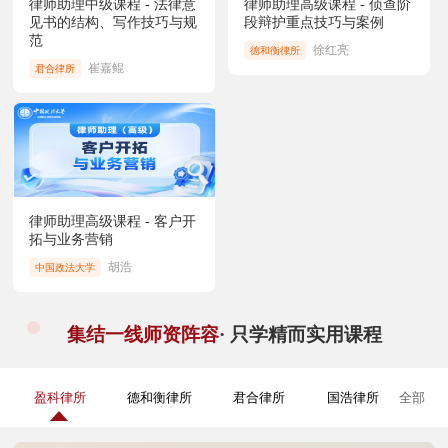
律师助理中级课程 - 法律意
律师助理高级课程 - 侦查阶
见书的结构、写作技巧与规
段辩护重点技巧与案例
范
徐红亮
德和衡律所
崔嘉鲲
君合律所
律师助理高级课程 - 客户开
拓与业务营销
胡浩
中国政法大学
集结一线师资阵容
· 只学精而实用课程
盈科律所
德和衡律所
君合律所
国浩律所
全部