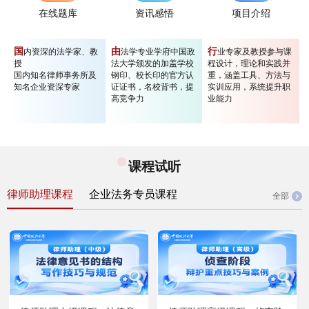
在线题库
资讯感悟
项目介绍
国
由
行
内资深的法学家、教
法学专业学府中国政
业专家及教授参与课
授
法大学颁发的加盖学校
程设计，理论和实践并
国内知名律师事务所及
钢印、校长印的官方认
重，涵盖工具、方法与
知名企业资深专家
证证书，名校背书，提
实训应用，系统提升职
高竞争力
业能力
课程试听
律师助理课程
企业法务专员课程
全部