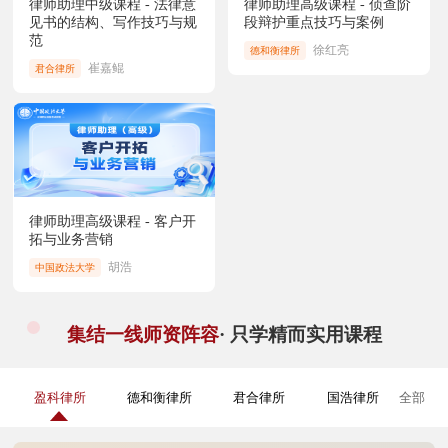
律师助理中级课程 - 法律意
律师助理高级课程 - 侦查阶
见书的结构、写作技巧与规
段辩护重点技巧与案例
范
徐红亮
德和衡律所
崔嘉鲲
君合律所
律师助理高级课程 - 客户开
拓与业务营销
胡浩
中国政法大学
集结一线师资阵容
· 只学精而实用课程
盈科律所
德和衡律所
君合律所
国浩律所
全部