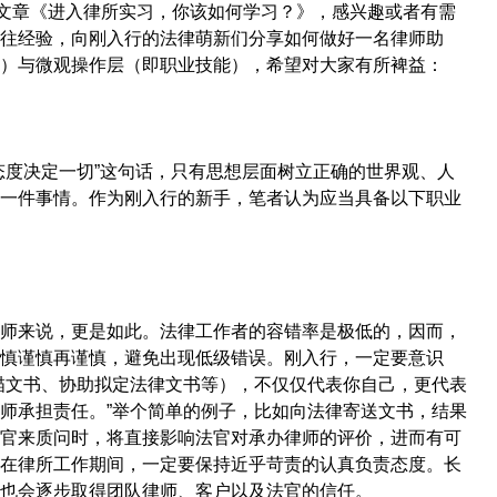
篇文章《进入律所实习，你该如何学习？》，感兴趣或者有需
往经验，向刚入行的法律萌新们分享如何做好一名律师助
）与微观操作层（即职业技能），希望对大家有所裨益：
态度决定一切”这句话，只有思想层面树立正确的世界观、人
一件事情。作为刚入行的新手，笔者认为应当具备以下职业
师来说，更是如此。法律工作者的容错率是极低的，因而，
慎谨慎再谨慎，避免出现低级错误。刚入行，一定要意识
描文书、协助拟定法律文书等），不仅仅代表你自己，更代表
师承担责任。”举个简单的例子，比如向法律寄送文书，结果
官来质问时，将直接影响法官对承办律师的评价，进而有可
在律所工作期间，一定要保持近乎苛责的认真负责态度。长
也会逐步取得团队律师、客户以及法官的信任。