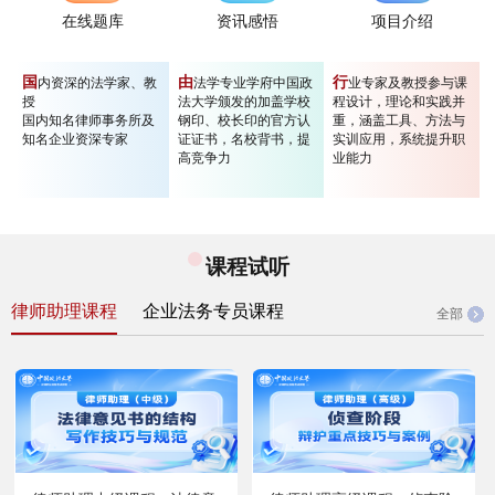
在线题库
资讯感悟
项目介绍
国
由
行
内资深的法学家、教
法学专业学府中国政
业专家及教授参与课
授
法大学颁发的加盖学校
程设计，理论和实践并
国内知名律师事务所及
钢印、校长印的官方认
重，涵盖工具、方法与
知名企业资深专家
证证书，名校背书，提
实训应用，系统提升职
高竞争力
业能力
课程试听
律师助理课程
企业法务专员课程
全部