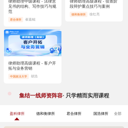
律师助理中级课程 - 法律意
律师助理高级课程 - 侦查阶
见书的结构、写作技巧与规
段辩护重点技巧与案例
范
徐红亮
德和衡律所
崔嘉鲲
君合律所
律师助理高级课程 - 客户开
拓与业务营销
胡浩
中国政法大学
集结一线师资阵容
· 只学精而实用课程
盈科律所
德和衡律所
君合律所
国浩律所
全部